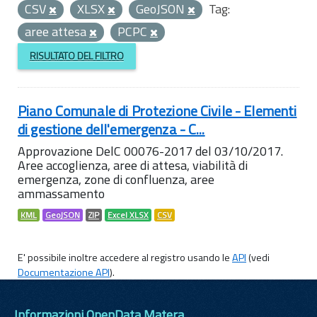
CSV
XLSX
GeoJSON
Tag:
aree attesa
PCPC
RISULTATO DEL FILTRO
Piano Comunale di Protezione Civile - Elementi
di gestione dell'emergenza - C...
Approvazione DelC 00076-2017 del 03/10/2017.
Aree accoglienza, aree di attesa, viabilità di
emergenza, zone di confluenza, aree
ammassamento
KML
GeoJSON
ZIP
Excel XLSX
CSV
E' possibile inoltre accedere al registro usando le
API
(vedi
Documentazione API
).
Informazioni OpenData Matera