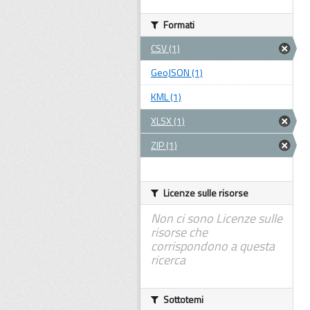
Formati
CSV (1)
GeoJSON (1)
KML (1)
XLSX (1)
ZIP (1)
Licenze sulle risorse
Non ci sono Licenze sulle
risorse che
corrispondono a questa
ricerca
Sottotemi