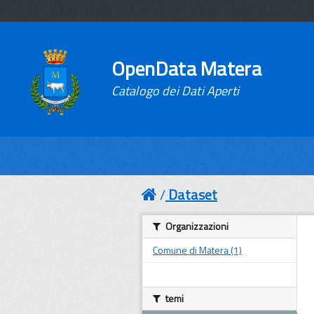
OpenData Matera
Catalogo dei Dati Aperti
Dataset
Organizzazioni
Comune di Matera (1)
temi