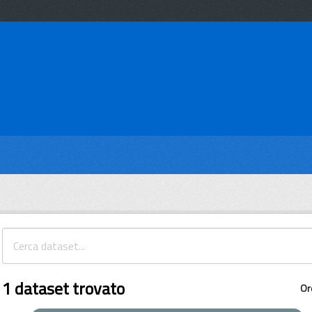
1 dataset trovato
Or