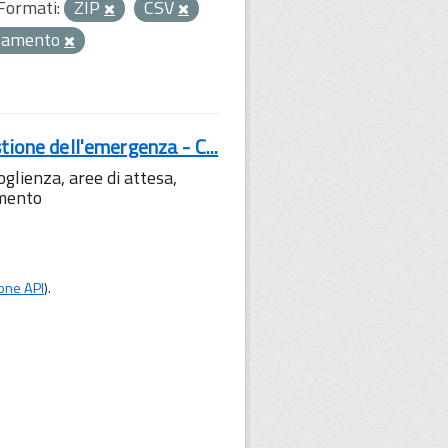
Formati:
ZIP
CSV
samento
tione dell'emergenza - C...
lienza, aree di attesa,
amento
one API
).