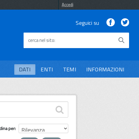
Accedi
Facebook
Twi
Seguici su
cerca nel sito
DATI
ENTI
TEMI
INFORMAZIONI
dina per