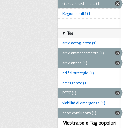
Giustizia, sistema ... (1)
Regioni e città (1)
Tag
aree accoglienza (1)
aree ammassamento (1)
aree attesa (1)
edifici strategici (1)
emergenze (1)
PCPC (1)
viabilità di emergenza (1)
zone confluenza (1)
Mostra solo Tag popolari