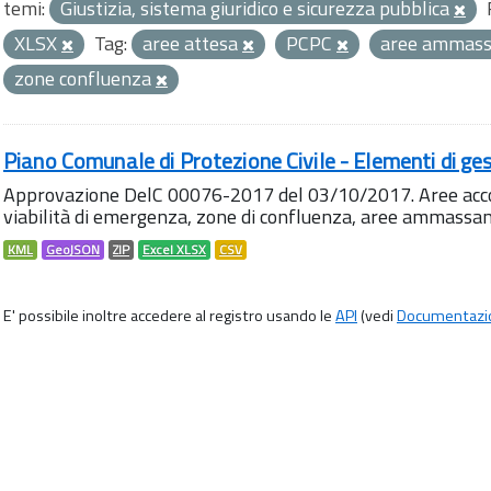
temi:
Giustizia, sistema giuridico e sicurezza pubblica
XLSX
Tag:
aree attesa
PCPC
aree ammas
zone confluenza
Piano Comunale di Protezione Civile - Elementi di ges
Approvazione DelC 00076-2017 del 03/10/2017. Aree accog
viabilità di emergenza, zone di confluenza, aree ammass
KML
GeoJSON
ZIP
Excel XLSX
CSV
E' possibile inoltre accedere al registro usando le
API
(vedi
Documentazi