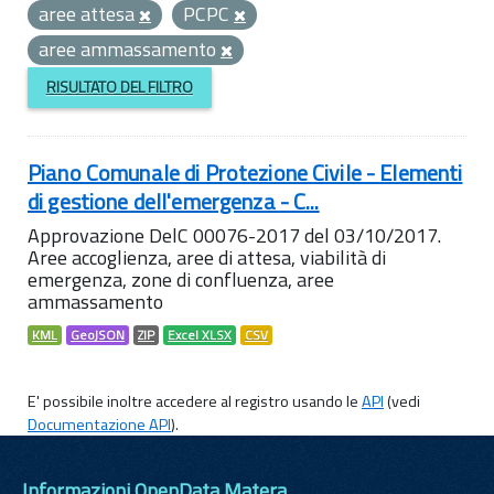
aree attesa
PCPC
aree ammassamento
RISULTATO DEL FILTRO
Piano Comunale di Protezione Civile - Elementi
di gestione dell'emergenza - C...
Approvazione DelC 00076-2017 del 03/10/2017.
Aree accoglienza, aree di attesa, viabilità di
emergenza, zone di confluenza, aree
ammassamento
KML
GeoJSON
ZIP
Excel XLSX
CSV
E' possibile inoltre accedere al registro usando le
API
(vedi
Documentazione API
).
Informazioni OpenData Matera