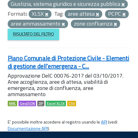
Giustizia, sistema giuridico e sicurezza pubblica
Formati:
XLSX
Tag:
aree attesa
PCPC
aree ammassamento
zone confluenza
RISULTATO DEL FILTRO
Piano Comunale di Protezione Civile - Elementi
di gestione dell'emergenza - C...
Approvazione DelC 00076-2017 del 03/10/2017.
Aree accoglienza, aree di attesa, viabilità di
emergenza, zone di confluenza, aree
ammassamento
KML
GeoJSON
ZIP
Excel XLSX
CSV
E' possibile inoltre accedere al registro usando le
API
(vedi
Documentazione API
).