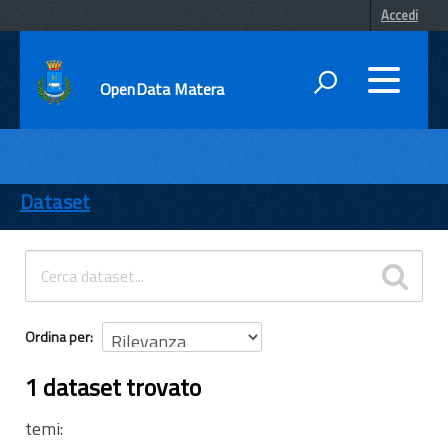
Accedi
OpenData Matera
DATI
ENTI
Dataset
TEMI
INFORMAZIONI
Ordina per
1 dataset trovato
temi: