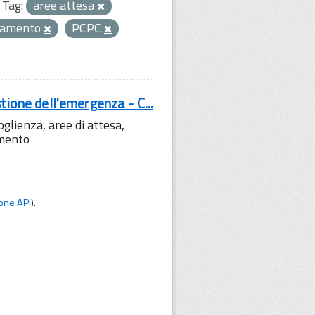
Tag:
aree attesa
samento
PCPC
tione dell'emergenza - C...
lienza, aree di attesa,
amento
one API
).