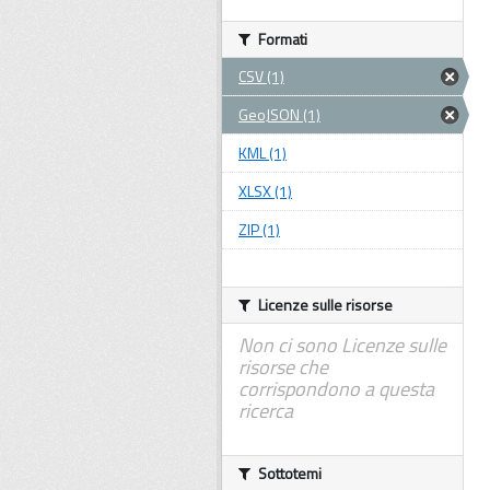
Formati
CSV (1)
GeoJSON (1)
KML (1)
XLSX (1)
ZIP (1)
Licenze sulle risorse
Non ci sono Licenze sulle
risorse che
corrispondono a questa
ricerca
Sottotemi