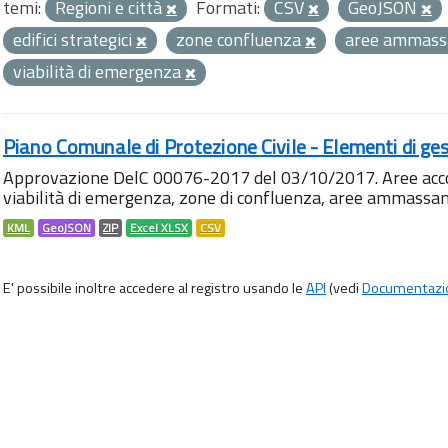
temi:
Regioni e città
Formati:
CSV
GeoJSON
edifici strategici
zone confluenza
aree ammas
viabilità di emergenza
Piano Comunale di Protezione Civile - Elementi di ges
Approvazione DelC 00076-2017 del 03/10/2017. Aree accog
viabilità di emergenza, zone di confluenza, aree ammass
KML
GeoJSON
ZIP
Excel XLSX
CSV
E' possibile inoltre accedere al registro usando le
API
(vedi
Documentazi