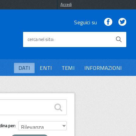
Accedi
Facebook
Twi
Seguici su
cerca nel sito
DATI
ENTI
TEMI
INFORMAZIONI
dina per