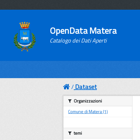
OpenData Matera
Catalogo dei Dati Aperti
Dataset
Organizzazioni
Comune di Matera (1)
temi