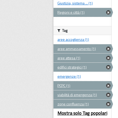
Giustizia, sistema ... (1)
Regioni e città (1)
Tag
aree accoglienza (1)
aree ammassamento (1)
aree attesa (1)
edifici strategici (1)
emergenze (1)
PCPC (1)
viabilità di emergenza (1)
zone confluenza (1)
Mostra solo Tag popolari