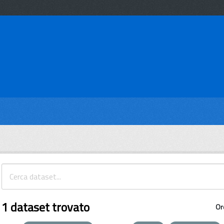
1 dataset trovato
Or