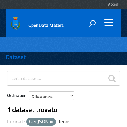
Accedi
OpenData Matera
DATI
ENTI
Dataset
TEMI
INFORMAZIONI
Ordina per
1 dataset trovato
Formati:
GeoJSON
temi: