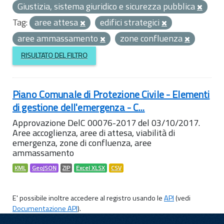
Giustizia, sistema giuridico e sicurezza pubblica
Tag:
aree attesa
edifici strategici
aree ammassamento
zone confluenza
RISULTATO DEL FILTRO
Piano Comunale di Protezione Civile - Elementi
di gestione dell'emergenza - C...
Approvazione DelC 00076-2017 del 03/10/2017.
Aree accoglienza, aree di attesa, viabilità di
emergenza, zone di confluenza, aree
ammassamento
KML
GeoJSON
ZIP
Excel XLSX
CSV
E' possibile inoltre accedere al registro usando le
API
(vedi
Documentazione API
).