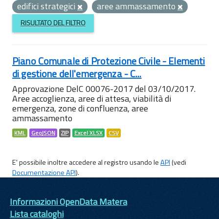
edifici strategici
aree ammassamento
RISULTATO DEL FILTRO
Piano Comunale di Protezione Civile - Elementi
di gestione dell'emergenza - C...
Approvazione DelC 00076-2017 del 03/10/2017.
Aree accoglienza, aree di attesa, viabilità di
emergenza, zone di confluenza, aree
ammassamento
KML
GeoJSON
ZIP
Excel XLSX
CSV
E' possibile inoltre accedere al registro usando le
API
(vedi
Documentazione API
).
Informazioni OpenData Matera
Lista cataloghi