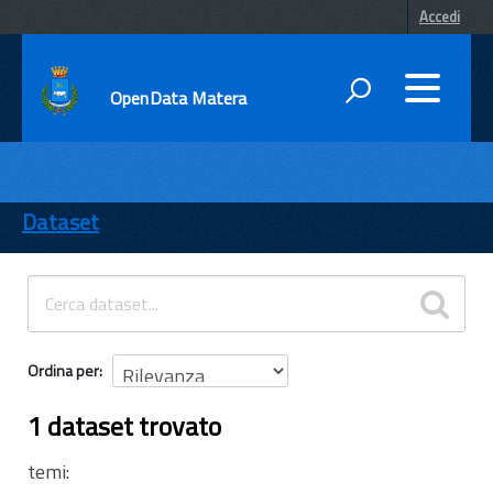
Accedi
OpenData Matera
DATI
ENTI
Dataset
TEMI
INFORMAZIONI
Ordina per
1 dataset trovato
temi: