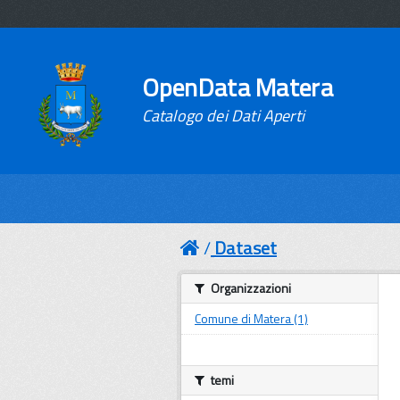
OpenData Matera
Catalogo dei Dati Aperti
Dataset
Organizzazioni
Comune di Matera (1)
temi