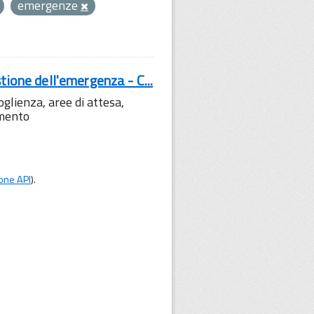
emergenze
tione dell'emergenza - C...
lienza, aree di attesa,
amento
one API
).