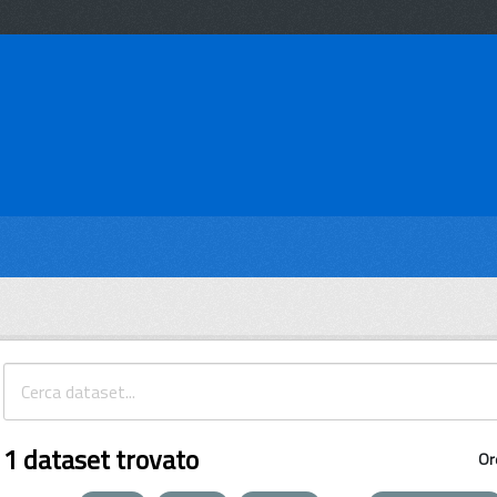
1 dataset trovato
Or