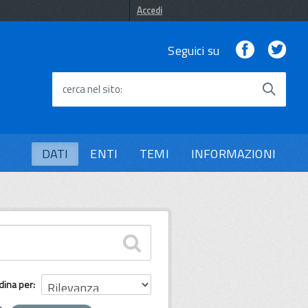
Accedi
Facebook
Twi
Seguici su
cerca nel sito
DATI
ENTI
TEMI
INFORMAZIONI
dina per