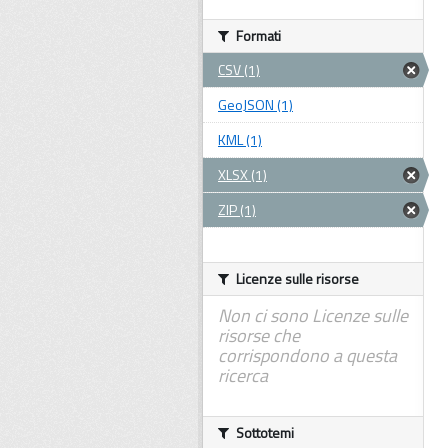
Formati
CSV (1)
GeoJSON (1)
KML (1)
XLSX (1)
ZIP (1)
Licenze sulle risorse
Non ci sono Licenze sulle
risorse che
corrispondono a questa
ricerca
Sottotemi