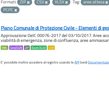
Formati:
ZIP
CSV
XLSX
Tag:
aree attesa
PCPC
Piano Comunale di Protezione Civile - Elementi di ges
Approvazione DelC 00076-2017 del 03/10/2017. Aree accog
viabilità di emergenza, zone di confluenza, aree ammass
KML
GeoJSON
ZIP
Excel XLSX
CSV
E' possibile inoltre accedere al registro usando le
API
(vedi
Documentazi