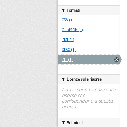
Formati
CSV (1)
GeoJSON (1)
KML (1)
XLSX (1)
ZIP (1)
Licenze sulle risorse
Non ci sono Licenze sulle
risorse che
corrispondono a questa
ricerca
Sottotemi