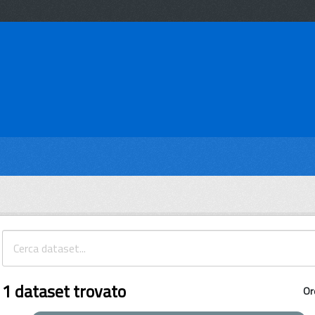
1 dataset trovato
Or