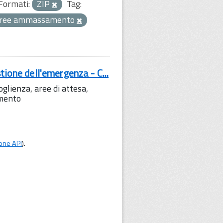
Formati:
ZIP
Tag:
ree ammassamento
tione dell'emergenza - C...
lienza, aree di attesa,
amento
one API
).