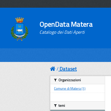
OpenData Matera
Catalogo dei Dati Aperti
Dataset
Organizzazioni
Comune di Matera (1)
temi