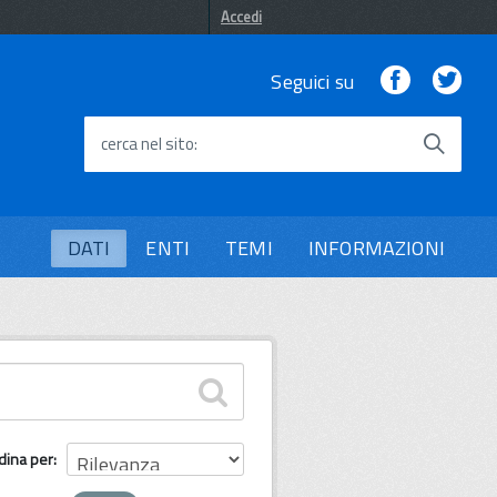
Accedi
Facebook
Twi
Seguici su
cerca nel sito
DATI
ENTI
TEMI
INFORMAZIONI
dina per