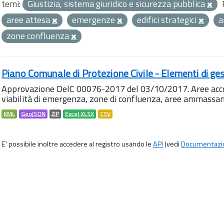
temi:
Giustizia, sistema giuridico e sicurezza pubblica
aree attesa
emergenze
edifici strategici
a
zone confluenza
Piano Comunale di Protezione Civile - Elementi di ges
Approvazione DelC 00076-2017 del 03/10/2017. Aree accog
viabilità di emergenza, zone di confluenza, aree ammass
KML
GeoJSON
ZIP
Excel XLSX
CSV
E' possibile inoltre accedere al registro usando le
API
(vedi
Documentazi