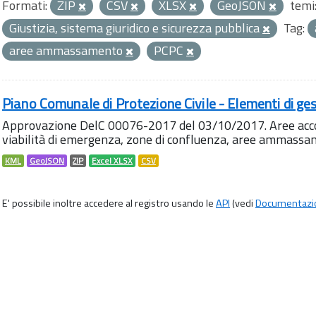
Formati:
ZIP
CSV
XLSX
GeoJSON
temi
Giustizia, sistema giuridico e sicurezza pubblica
Tag:
aree ammassamento
PCPC
Piano Comunale di Protezione Civile - Elementi di ges
Approvazione DelC 00076-2017 del 03/10/2017. Aree accog
viabilità di emergenza, zone di confluenza, aree ammass
KML
GeoJSON
ZIP
Excel XLSX
CSV
E' possibile inoltre accedere al registro usando le
API
(vedi
Documentazi