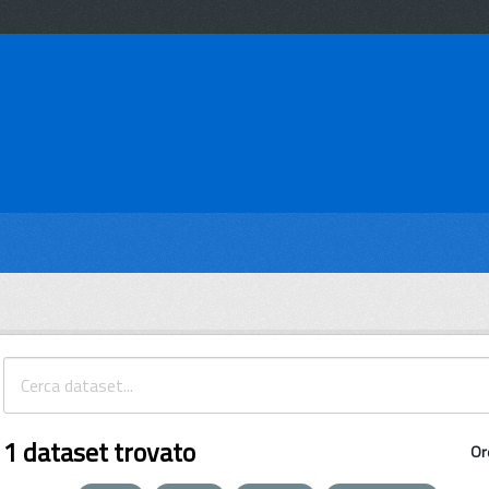
1 dataset trovato
Or