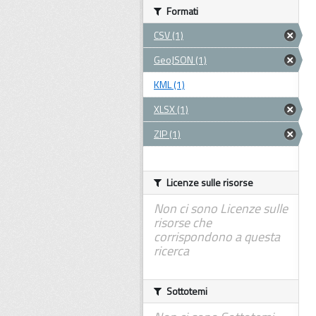
Formati
CSV (1)
GeoJSON (1)
KML (1)
XLSX (1)
ZIP (1)
Licenze sulle risorse
Non ci sono Licenze sulle
risorse che
corrispondono a questa
ricerca
Sottotemi