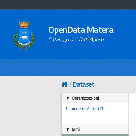
OpenData Matera
Catalogo dei Dati Aperti
Dataset
Organizzazioni
Comune di Matera (1)
temi