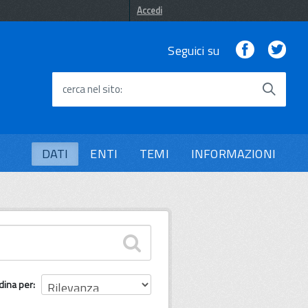
Accedi
Facebook
Twi
Seguici su
cerca nel sito
DATI
ENTI
TEMI
INFORMAZIONI
dina per