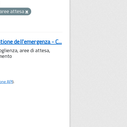
:
aree attesa
tione dell'emergenza - C...
lienza, aree di attesa,
amento
one API
).