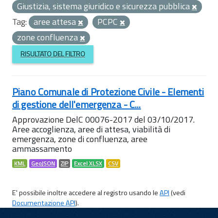
Giustizia, sistema giuridico e sicurezza pubblica
Tag:
aree attesa
PCPC
zone confluenza
RISULTATO DEL FILTRO
Piano Comunale di Protezione Civile - Elementi
di gestione dell'emergenza - C...
Approvazione DelC 00076-2017 del 03/10/2017.
Aree accoglienza, aree di attesa, viabilità di
emergenza, zone di confluenza, aree
ammassamento
KML
GeoJSON
ZIP
Excel XLSX
CSV
E' possibile inoltre accedere al registro usando le
API
(vedi
Documentazione API
).