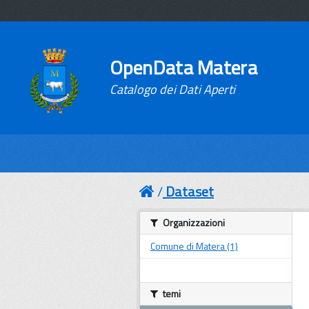
OpenData Matera
Catalogo dei Dati Aperti
Dataset
Organizzazioni
Comune di Matera (1)
temi