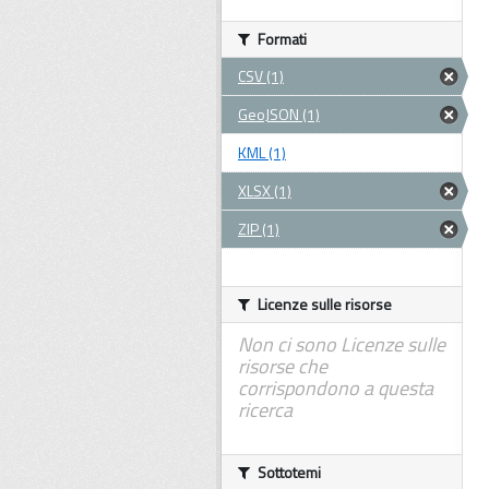
Formati
CSV (1)
GeoJSON (1)
KML (1)
XLSX (1)
ZIP (1)
Licenze sulle risorse
Non ci sono Licenze sulle
risorse che
corrispondono a questa
ricerca
Sottotemi