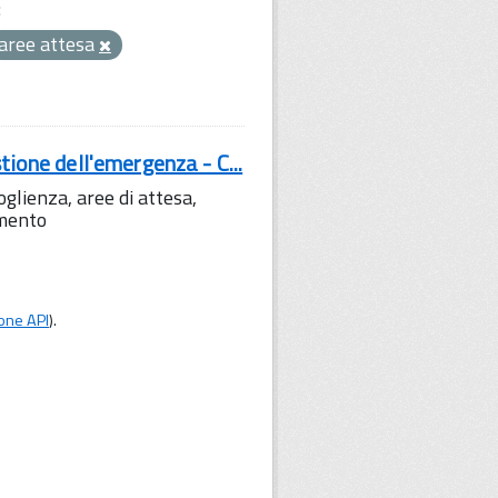
:
aree attesa
tione dell'emergenza - C...
lienza, aree di attesa,
amento
one API
).