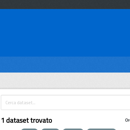
1 dataset trovato
Or