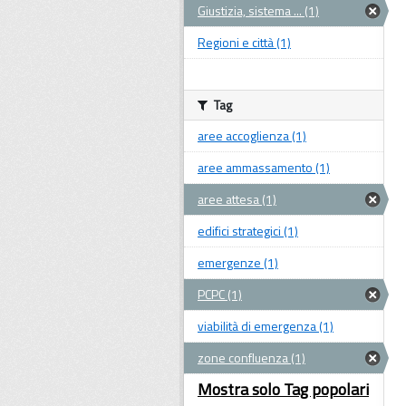
Giustizia, sistema ... (1)
Regioni e città (1)
Tag
aree accoglienza (1)
aree ammassamento (1)
aree attesa (1)
edifici strategici (1)
emergenze (1)
PCPC (1)
viabilità di emergenza (1)
zone confluenza (1)
Mostra solo Tag popolari