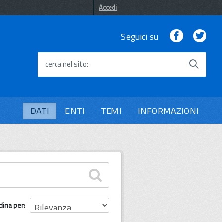
Accedi
Facebook
Twi
Seguici su
cerca nel sito
DATI
ENTI
TEMI
INFORMAZIONI
dina per