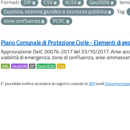
Formati:
ZIP
CSV
XLSX
GeoJSON
temi
Giustizia, sistema giuridico e sicurezza pubblica
Tag:
zone confluenza
PCPC
Piano Comunale di Protezione Civile - Elementi di ges
Approvazione DelC 00076-2017 del 03/10/2017. Aree accog
viabilità di emergenza, zone di confluenza, aree ammass
KML
GeoJSON
ZIP
Excel XLSX
CSV
E' possibile inoltre accedere al registro usando le
API
(vedi
Documentazi