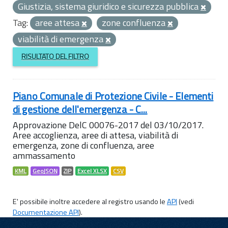
Giustizia, sistema giuridico e sicurezza pubblica
Tag:
aree attesa
zone confluenza
viabilità di emergenza
RISULTATO DEL FILTRO
Piano Comunale di Protezione Civile - Elementi
di gestione dell'emergenza - C...
Approvazione DelC 00076-2017 del 03/10/2017.
Aree accoglienza, aree di attesa, viabilità di
emergenza, zone di confluenza, aree
ammassamento
KML
GeoJSON
ZIP
Excel XLSX
CSV
E' possibile inoltre accedere al registro usando le
API
(vedi
Documentazione API
).