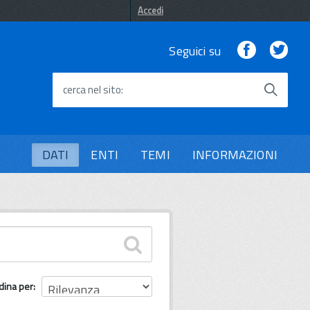
Accedi
Facebook
Twi
Seguici su
cerca nel sito
DATI
ENTI
TEMI
INFORMAZIONI
dina per