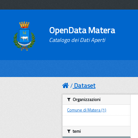
OpenData Matera
Catalogo dei Dati Aperti
Dataset
Organizzazioni
Comune di Matera (1)
temi