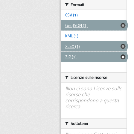
Formati
CSV (1)
GeoJSON (1)
KML (1)
XLSX (1)
ZIP (1)
Licenze sulle risorse
Non ci sono Licenze sulle
risorse che
corrispondono a questa
ricerca
Sottotemi