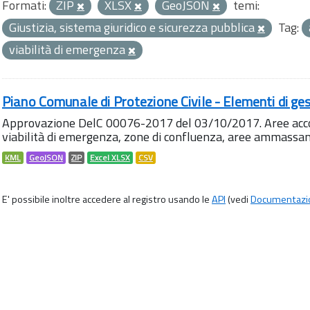
Formati:
ZIP
XLSX
GeoJSON
temi:
Giustizia, sistema giuridico e sicurezza pubblica
Tag:
viabilità di emergenza
Piano Comunale di Protezione Civile - Elementi di ges
Approvazione DelC 00076-2017 del 03/10/2017. Aree accog
viabilità di emergenza, zone di confluenza, aree ammass
KML
GeoJSON
ZIP
Excel XLSX
CSV
E' possibile inoltre accedere al registro usando le
API
(vedi
Documentazi