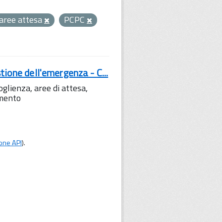
aree attesa
PCPC
tione dell'emergenza - C...
lienza, aree di attesa,
amento
one API
).