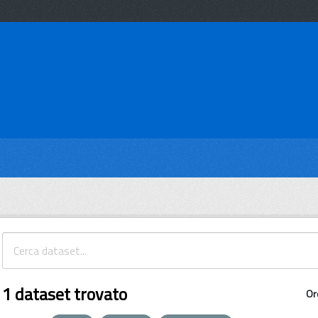
1 dataset trovato
Or