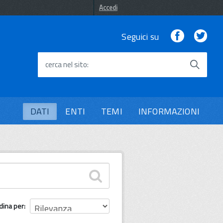
Accedi
Facebook
Twi
Seguici su
cerca nel sito
DATI
ENTI
TEMI
INFORMAZIONI
dina per