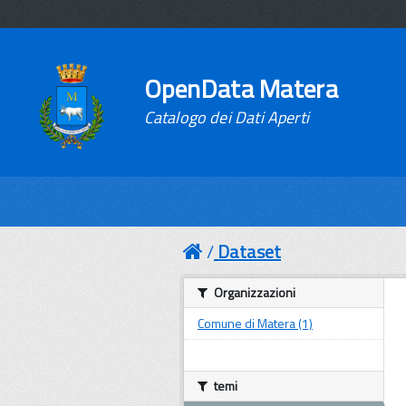
OpenData Matera
Catalogo dei Dati Aperti
Dataset
Organizzazioni
Comune di Matera (1)
temi