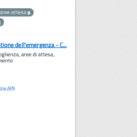
aree attesa
tione dell'emergenza - C...
lienza, aree di attesa,
amento
one API
).