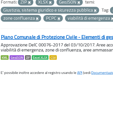
Formati:
ZIP
XLSX
GeoJSON
temi:
Giustizia, sistema giuridico e sicurezza pubblica
Tag:
zone confluenza
PCPC
viabilità di emergenza
Piano Comunale di Protezione Civile - Elementi di ges
Approvazione DelC 00076-2017 del 03/10/2017. Aree accog
viabilità di emergenza, zone di confluenza, aree ammass
KML
GeoJSON
ZIP
Excel XLSX
CSV
E' possibile inoltre accedere al registro usando le
API
(vedi
Documentazi