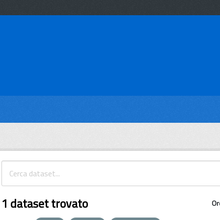
1 dataset trovato
Or