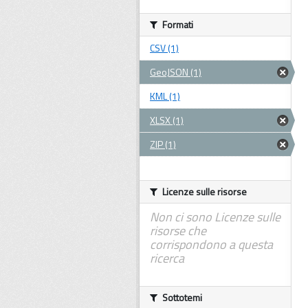
Formati
CSV (1)
GeoJSON (1)
KML (1)
XLSX (1)
ZIP (1)
Licenze sulle risorse
Non ci sono Licenze sulle
risorse che
corrispondono a questa
ricerca
Sottotemi