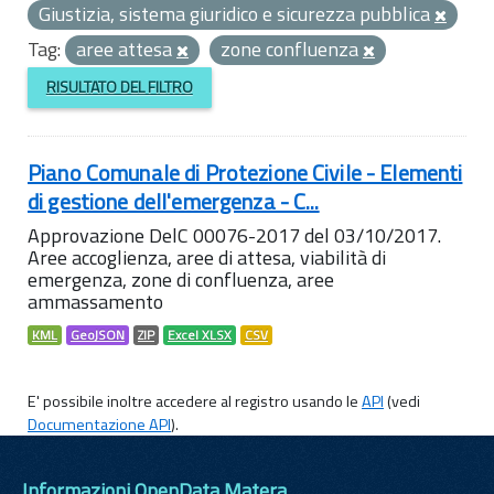
Giustizia, sistema giuridico e sicurezza pubblica
Tag:
aree attesa
zone confluenza
RISULTATO DEL FILTRO
Piano Comunale di Protezione Civile - Elementi
di gestione dell'emergenza - C...
Approvazione DelC 00076-2017 del 03/10/2017.
Aree accoglienza, aree di attesa, viabilità di
emergenza, zone di confluenza, aree
ammassamento
KML
GeoJSON
ZIP
Excel XLSX
CSV
E' possibile inoltre accedere al registro usando le
API
(vedi
Documentazione API
).
Informazioni OpenData Matera