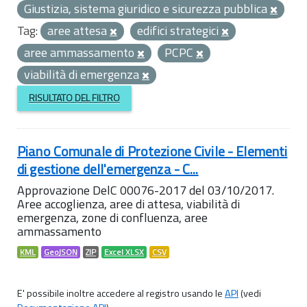
Giustizia, sistema giuridico e sicurezza pubblica
Tag:
aree attesa
edifici strategici
aree ammassamento
PCPC
viabilità di emergenza
RISULTATO DEL FILTRO
Piano Comunale di Protezione Civile - Elementi
di gestione dell'emergenza - C...
Approvazione DelC 00076-2017 del 03/10/2017.
Aree accoglienza, aree di attesa, viabilità di
emergenza, zone di confluenza, aree
ammassamento
KML
GeoJSON
ZIP
Excel XLSX
CSV
E' possibile inoltre accedere al registro usando le
API
(vedi