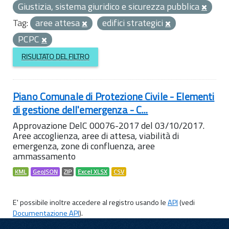
Giustizia, sistema giuridico e sicurezza pubblica
Tag:
aree attesa
edifici strategici
PCPC
RISULTATO DEL FILTRO
Piano Comunale di Protezione Civile - Elementi
di gestione dell'emergenza - C...
Approvazione DelC 00076-2017 del 03/10/2017.
Aree accoglienza, aree di attesa, viabilità di
emergenza, zone di confluenza, aree
ammassamento
KML
GeoJSON
ZIP
Excel XLSX
CSV
E' possibile inoltre accedere al registro usando le
API
(vedi
Documentazione API
).