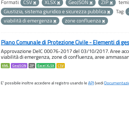
Formati:
CSV
XLSX
GeoJSON
ZIP
temi
Giustizia, sistema giuridico e sicurezza pubblica
Tag:
viabilità di emergenza
zone confluenza
Piano Comunale di Protezione Civile - Elementi di ges
Approvazione DelC 00076-2017 del 03/10/2017. Aree accog
viabilità di emergenza, zone di confluenza, aree ammass
KML
GeoJSON
ZIP
Excel XLSX
CSV
E' possibile inoltre accedere al registro usando le
API
(vedi
Documentazi