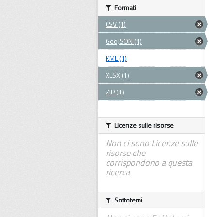
Formati
CSV (1)
GeoJSON (1)
KML (1)
XLSX (1)
ZIP (1)
Licenze sulle risorse
Non ci sono Licenze sulle
risorse che
corrispondono a questa
ricerca
Sottotemi