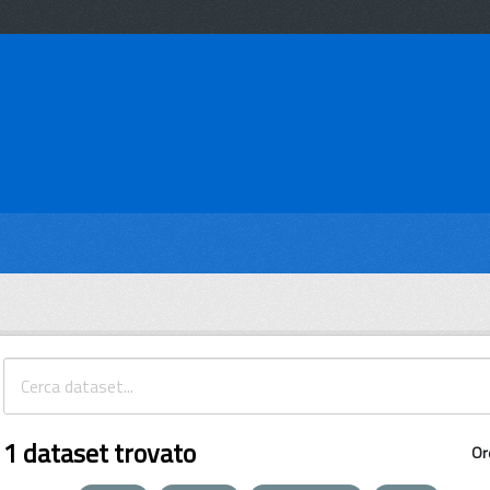
1 dataset trovato
Or