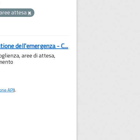
:
aree attesa
tione dell'emergenza - C...
lienza, aree di attesa,
amento
one API
).