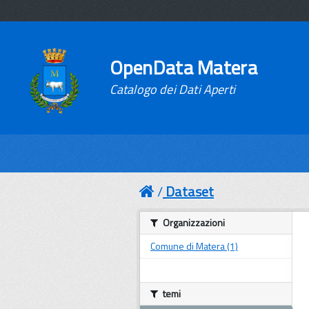
OpenData Matera
Catalogo dei Dati Aperti
Dataset
Organizzazioni
Comune di Matera (1)
temi