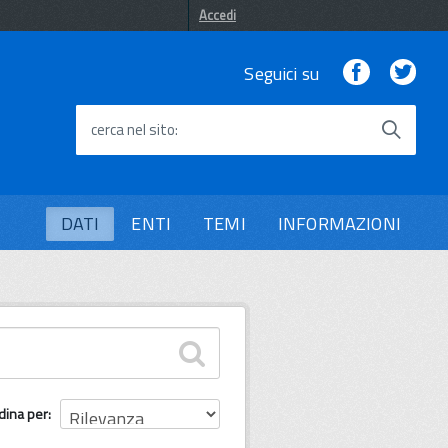
Accedi
Facebook
Twi
Seguici su
cerca nel sito
DATI
ENTI
TEMI
INFORMAZIONI
dina per