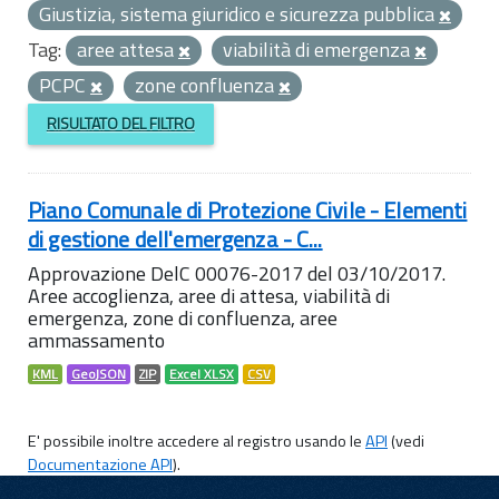
Giustizia, sistema giuridico e sicurezza pubblica
Tag:
aree attesa
viabilità di emergenza
PCPC
zone confluenza
RISULTATO DEL FILTRO
Piano Comunale di Protezione Civile - Elementi
di gestione dell'emergenza - C...
Approvazione DelC 00076-2017 del 03/10/2017.
Aree accoglienza, aree di attesa, viabilità di
emergenza, zone di confluenza, aree
ammassamento
KML
GeoJSON
ZIP
Excel XLSX
CSV
E' possibile inoltre accedere al registro usando le
API
(vedi
Documentazione API
).