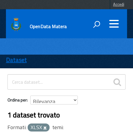
Accedi
OpenData Matera
DATI
ENTI
Dataset
TEMI
INFORMAZIONI
Ordina per
1 dataset trovato
Formati:
XLSX
temi: