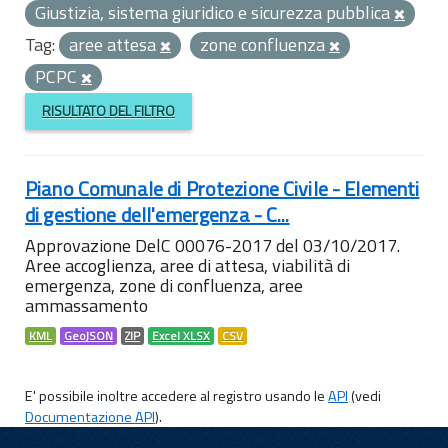
Giustizia, sistema giuridico e sicurezza pubblica
Tag:
aree attesa
zone confluenza
PCPC
RISULTATO DEL FILTRO
Piano Comunale di Protezione Civile - Elementi
di gestione dell'emergenza - C...
Approvazione DelC 00076-2017 del 03/10/2017.
Aree accoglienza, aree di attesa, viabilità di
emergenza, zone di confluenza, aree
ammassamento
KML
GeoJSON
ZIP
Excel XLSX
CSV
E' possibile inoltre accedere al registro usando le
API
(vedi
Documentazione API
).