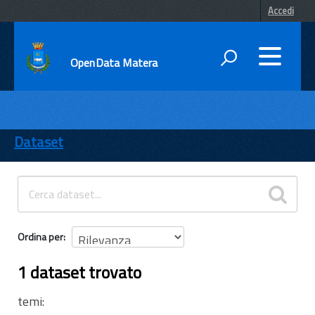
Accedi
OpenData Matera
DATI
ENTI
Dataset
TEMI
INFORMAZIONI
Ordina per
1 dataset trovato
temi: