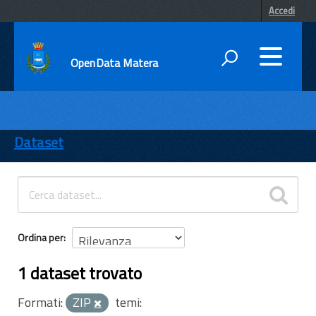
Accedi
OpenData Matera
DATI
ENTI
Dataset
TEMI
INFORMAZIONI
Ordina per
1 dataset trovato
Formati:
ZIP
temi: