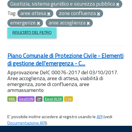
Giustizia, sistema giuridico e sicurezza pubblica
Tag:
aree attesa
zone confluenza
emergenze
aree accoglienza
RISULTATO DEL FILTRO
Piano Comunale di Protezione Civile - Elementi
di gestione dell'emergenza - C...
Approvazione DelC 00076-2017 del 03/10/2017.
Aree accoglienza, aree di attesa, viabilità di
emergenza, zone di confluenza, aree
ammassamento
KML
GeoJSON
ZIP
Excel XLSX
CSV
E' possibile inoltre accedere al registro usando le
API
(vedi
Documentazione API
).