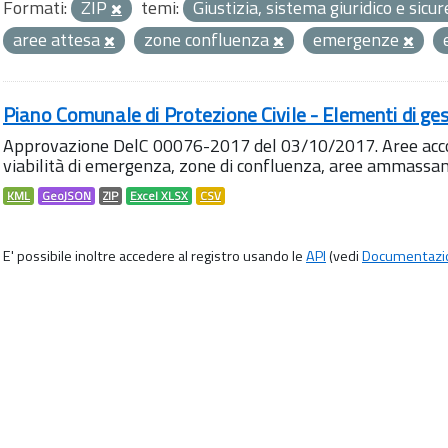
Formati:
ZIP
temi:
Giustizia, sistema giuridico e sic
aree attesa
zone confluenza
emergenze
Piano Comunale di Protezione Civile - Elementi di ges
Approvazione DelC 00076-2017 del 03/10/2017. Aree accog
viabilità di emergenza, zone di confluenza, aree ammass
KML
GeoJSON
ZIP
Excel XLSX
CSV
E' possibile inoltre accedere al registro usando le
API
(vedi
Documentazi