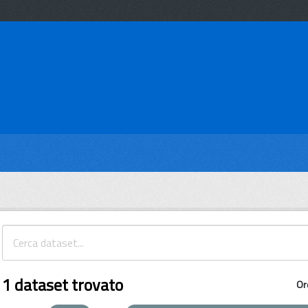
1 dataset trovato
Or