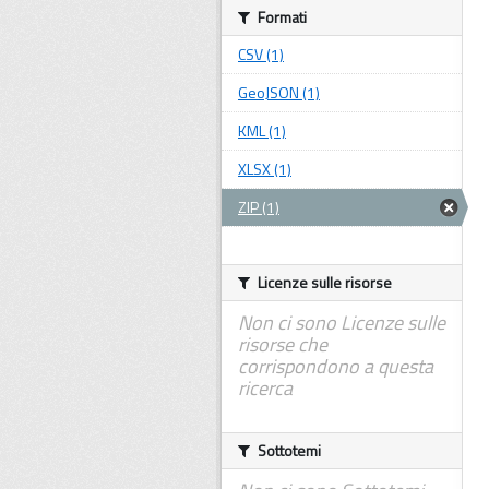
Formati
CSV (1)
GeoJSON (1)
KML (1)
XLSX (1)
ZIP (1)
Licenze sulle risorse
Non ci sono Licenze sulle
risorse che
corrispondono a questa
ricerca
Sottotemi