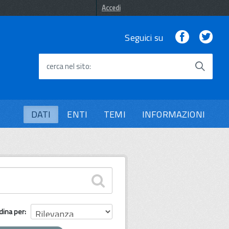
Accedi
Facebook
Twi
Seguici su
cerca nel sito
DATI
ENTI
TEMI
INFORMAZIONI
dina per