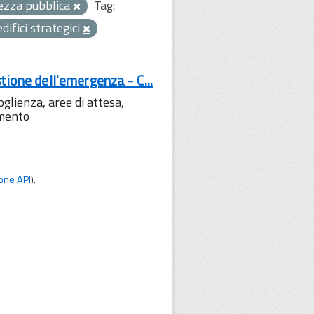
urezza pubblica
Tag:
edifici strategici
tione dell'emergenza - C...
lienza, aree di attesa,
amento
one API
).