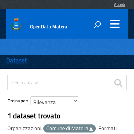
Accedi
OpenData Matera
DATI
ENTI
Dataset
TEMI
INFORMAZIONI
Ordina per
1 dataset trovato
Organizzazioni:
Comune di Matera
Formati: