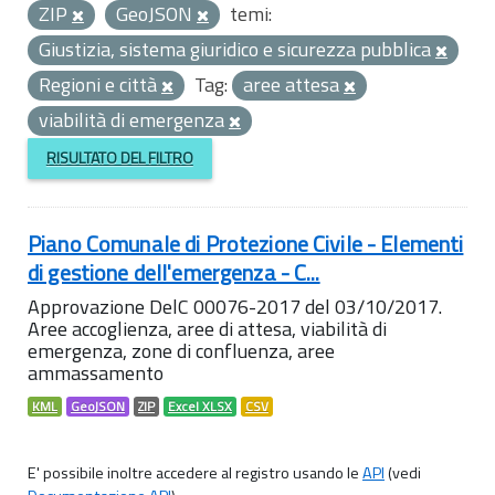
ZIP
GeoJSON
temi:
Giustizia, sistema giuridico e sicurezza pubblica
Regioni e città
Tag:
aree attesa
viabilità di emergenza
RISULTATO DEL FILTRO
Piano Comunale di Protezione Civile - Elementi
di gestione dell'emergenza - C...
Approvazione DelC 00076-2017 del 03/10/2017.
Aree accoglienza, aree di attesa, viabilità di
emergenza, zone di confluenza, aree
ammassamento
KML
GeoJSON
ZIP
Excel XLSX
CSV
E' possibile inoltre accedere al registro usando le
API
(vedi