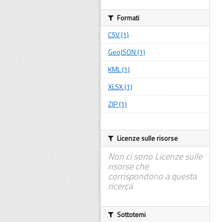
Formati
CSV (1)
GeoJSON (1)
KML (1)
XLSX (1)
ZIP (1)
Licenze sulle risorse
Non ci sono Licenze sulle
risorse che
corrispondono a questa
ricerca
Sottotemi