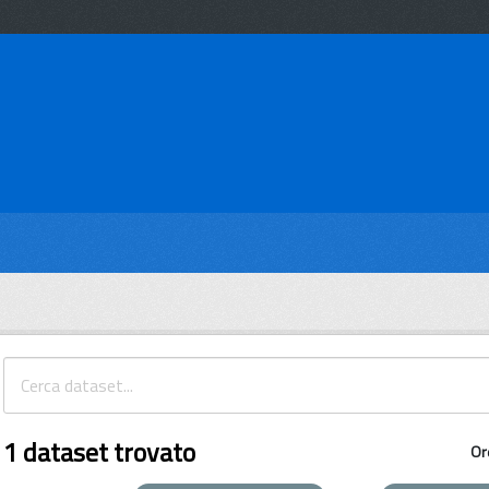
1 dataset trovato
Or