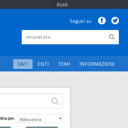
Accedi
Facebook
Twi
Seguici su
cerca nel sito
DATI
ENTI
TEMI
INFORMAZIONI
dina per