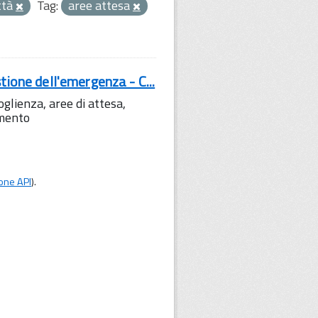
ttà
Tag:
aree attesa
tione dell'emergenza - C...
lienza, aree di attesa,
amento
one API
).