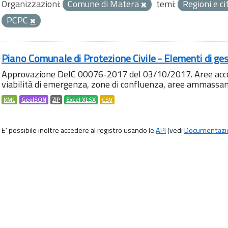
Organizzazioni:
Comune di Matera
temi:
Regioni e ci
PCPC
Piano Comunale di Protezione Civile - Elementi di ges
Approvazione DelC 00076-2017 del 03/10/2017. Aree accog
viabilità di emergenza, zone di confluenza, aree ammass
KML
GeoJSON
ZIP
Excel XLSX
CSV
E' possibile inoltre accedere al registro usando le
API
(vedi
Documentazi