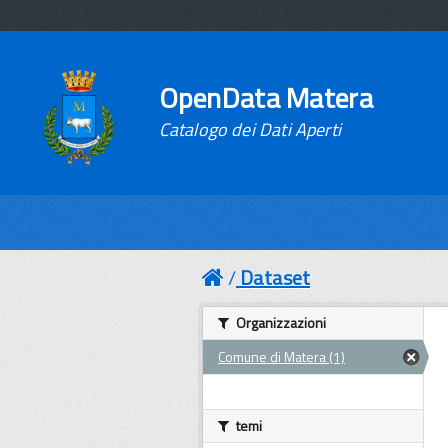
OpenData Matera
Catalogo dei Dati Aperti
Dataset
Organizzazioni
Comune di Matera (1)
temi