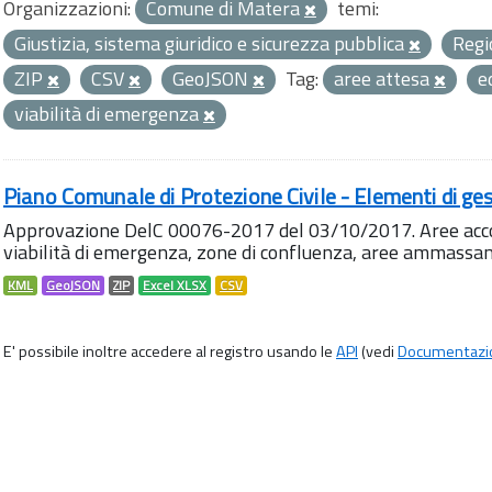
Organizzazioni:
Comune di Matera
temi:
Giustizia, sistema giuridico e sicurezza pubblica
Regi
ZIP
CSV
GeoJSON
Tag:
aree attesa
e
viabilità di emergenza
Piano Comunale di Protezione Civile - Elementi di ges
Approvazione DelC 00076-2017 del 03/10/2017. Aree accog
viabilità di emergenza, zone di confluenza, aree ammass
KML
GeoJSON
ZIP
Excel XLSX
CSV
E' possibile inoltre accedere al registro usando le
API
(vedi
Documentazi