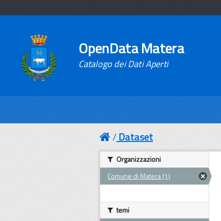
OpenData Matera
Catalogo dei Dati Aperti
Dataset
Organizzazioni
Comune di Matera (1)
temi