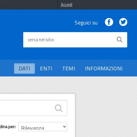
Accedi
Facebook
Twi
Seguici su
cerca nel sito
DATI
ENTI
TEMI
INFORMAZIONI
dina per