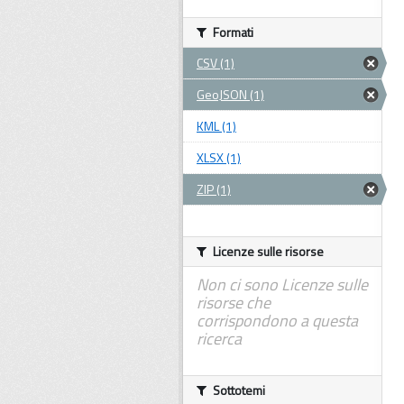
Formati
CSV (1)
GeoJSON (1)
KML (1)
XLSX (1)
ZIP (1)
Licenze sulle risorse
Non ci sono Licenze sulle
risorse che
corrispondono a questa
ricerca
Sottotemi