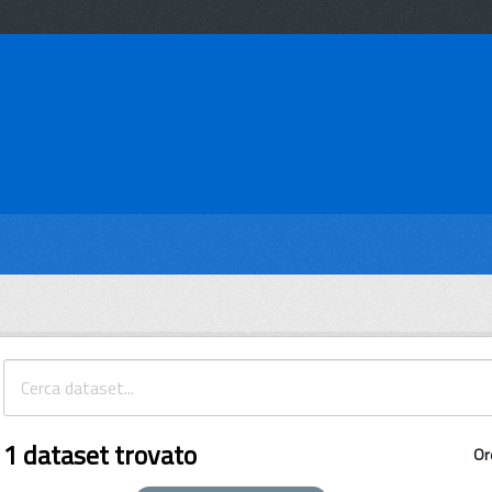
1 dataset trovato
Or