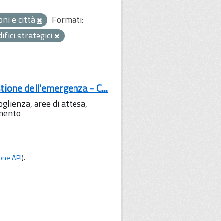
oni e città
Formati:
difici strategici
tione dell'emergenza - C...
lienza, aree di attesa,
amento
one API
).