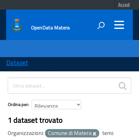
Accedi
OpenData Matera
DATI
ENTI
Dataset
TEMI
INFORMAZIONI
Ordina per
1 dataset trovato
Organizzazioni:
Comune di Matera
temi: