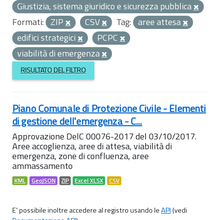
Giustizia, sistema giuridico e sicurezza pubblica
Formati:
ZIP
CSV
Tag:
aree attesa
edifici strategici
PCPC
viabilità di emergenza
RISULTATO DEL FILTRO
Piano Comunale di Protezione Civile - Elementi
di gestione dell'emergenza - C...
Approvazione DelC 00076-2017 del 03/10/2017.
Aree accoglienza, aree di attesa, viabilità di
emergenza, zone di confluenza, aree
ammassamento
KML
GeoJSON
ZIP
Excel XLSX
CSV
E' possibile inoltre accedere al registro usando le
API
(vedi