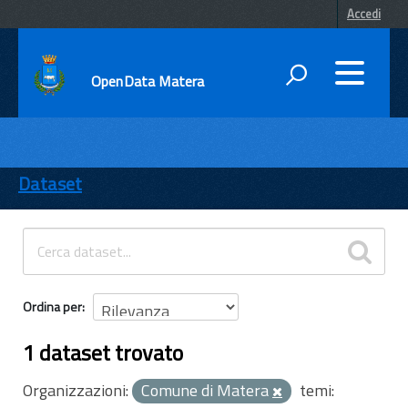
Accedi
OpenData Matera
DATI
ENTI
Dataset
TEMI
INFORMAZIONI
Ordina per
1 dataset trovato
Organizzazioni:
Comune di Matera
temi: