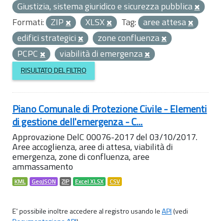
Giustizia, sistema giuridico e sicurezza pubblica
Formati:
ZIP
XLSX
Tag:
aree attesa
edifici strategici
zone confluenza
PCPC
viabilità di emergenza
RISULTATO DEL FILTRO
Piano Comunale di Protezione Civile - Elementi
di gestione dell'emergenza - C...
Approvazione DelC 00076-2017 del 03/10/2017.
Aree accoglienza, aree di attesa, viabilità di
emergenza, zone di confluenza, aree
ammassamento
KML
GeoJSON
ZIP
Excel XLSX
CSV
E' possibile inoltre accedere al registro usando le
API
(vedi