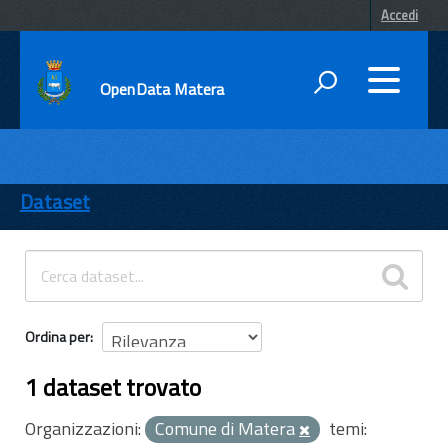
Accedi
OpenData Matera
DATI
ENTI
Dataset
TEMI
INFORMAZIONI
Ordina per
1 dataset trovato
Organizzazioni:
Comune di Matera
temi: