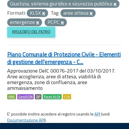
Giustizia, sistema giuridico e sicurezza pubblica
Formati:
XLSX
Tag:
aree attesa
emergenze
PCPC
RISULTATO DEL FILTRO
Piano Comunale di Protezione Civile - Elementi
di gestione dell'emergenza - C...
Approvazione DelC 00076-2017 del 03/10/2017.
Aree accoglienza, aree di attesa, viabilità di
emergenza, zone di confluenza, aree
ammassamento
KML
GeoJSON
ZIP
Excel XLSX
CSV
E' possibile inoltre accedere al registro usando le
API
(vedi
Documentazione API
).