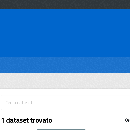
1 dataset trovato
Or