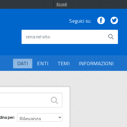
Accedi
Facebook
Twi
Seguici su
cerca nel sito
DATI
ENTI
TEMI
INFORMAZIONI
dina per