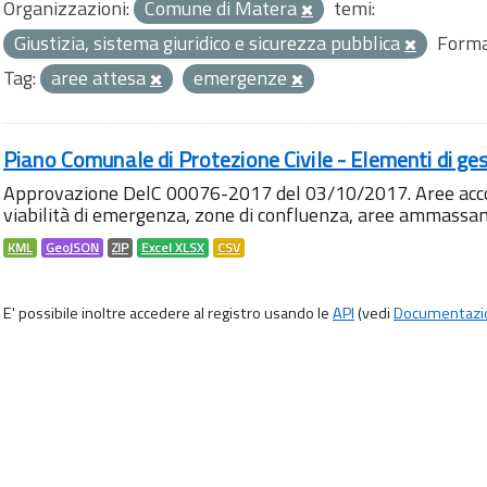
Organizzazioni:
Comune di Matera
temi:
Giustizia, sistema giuridico e sicurezza pubblica
Forma
Tag:
aree attesa
emergenze
Piano Comunale di Protezione Civile - Elementi di ges
Approvazione DelC 00076-2017 del 03/10/2017. Aree accog
viabilità di emergenza, zone di confluenza, aree ammass
KML
GeoJSON
ZIP
Excel XLSX
CSV
E' possibile inoltre accedere al registro usando le
API
(vedi
Documentazi