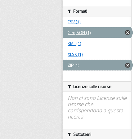
Formati
CSV (1)
GeoJSON (1)
KML (1)
XLSX (1)
ZIP (1)
Licenze sulle risorse
Non ci sono Licenze sulle
risorse che
corrispondono a questa
ricerca
Sottotemi