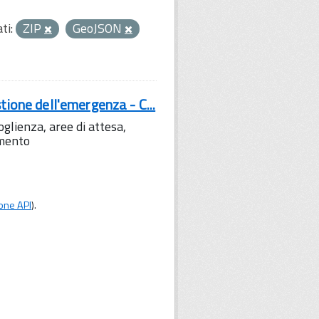
ti:
ZIP
GeoJSON
tione dell'emergenza - C...
lienza, aree di attesa,
amento
one API
).