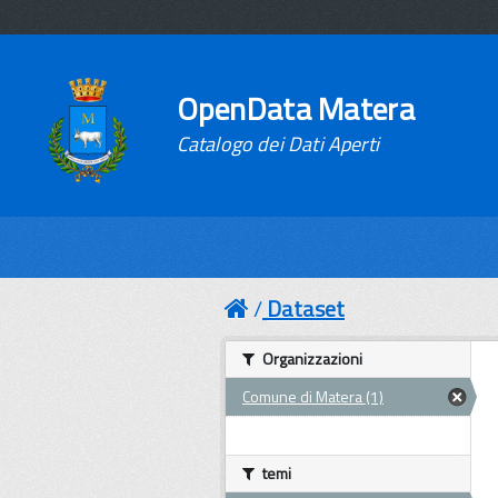
OpenData Matera
Catalogo dei Dati Aperti
Dataset
Organizzazioni
Comune di Matera (1)
temi