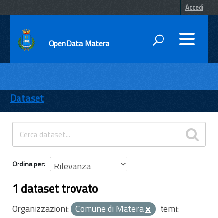
Accedi
OpenData Matera
DATI
ENTI
Dataset
TEMI
INFORMAZIONI
Ordina per
1 dataset trovato
Organizzazioni:
Comune di Matera
temi: