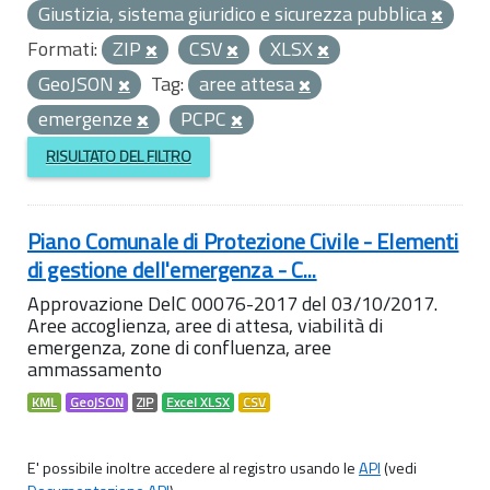
Giustizia, sistema giuridico e sicurezza pubblica
Formati:
ZIP
CSV
XLSX
GeoJSON
Tag:
aree attesa
emergenze
PCPC
RISULTATO DEL FILTRO
Piano Comunale di Protezione Civile - Elementi
di gestione dell'emergenza - C...
Approvazione DelC 00076-2017 del 03/10/2017.
Aree accoglienza, aree di attesa, viabilità di
emergenza, zone di confluenza, aree
ammassamento
KML
GeoJSON
ZIP
Excel XLSX
CSV
E' possibile inoltre accedere al registro usando le
API
(vedi