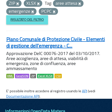
ZIP
XLSX
Tag:
aree attesa
emergenze
PCPC
RISULTATO DEL FILTRO
Piano Comunale di Protezione Civile - Elementi
di gestione dell'emergenza - C...
Approvazione DelC 00076-2017 del 03/10/2017.
Aree accoglienza, aree di attesa, viabilità di
emergenza, zone di confluenza, aree
ammassamento
KML
GeoJSON
ZIP
Excel XLSX
CSV
E' possibile inoltre accedere al registro usando le
API
(vedi
Documentazione API
).
Informazioni OpenData Matera