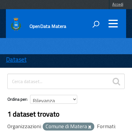
Accedi
OpenData Matera
DATI
ENTI
Dataset
TEMI
INFORMAZIONI
Ordina per
1 dataset trovato
Organizzazioni:
Comune di Matera
Formati: