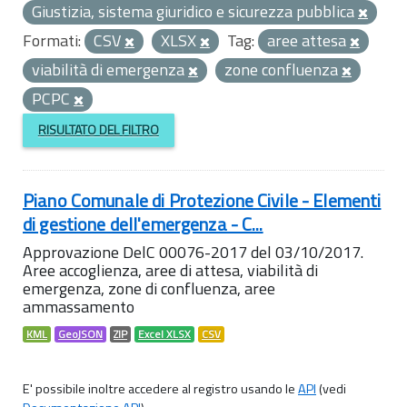
Giustizia, sistema giuridico e sicurezza pubblica
Formati:
CSV
XLSX
Tag:
aree attesa
viabilità di emergenza
zone confluenza
PCPC
RISULTATO DEL FILTRO
Piano Comunale di Protezione Civile - Elementi
di gestione dell'emergenza - C...
Approvazione DelC 00076-2017 del 03/10/2017.
Aree accoglienza, aree di attesa, viabilità di
emergenza, zone di confluenza, aree
ammassamento
KML
GeoJSON
ZIP
Excel XLSX
CSV
E' possibile inoltre accedere al registro usando le
API
(vedi