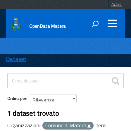
Accedi
OpenData Matera
DATI
ENTI
Dataset
TEMI
INFORMAZIONI
Ordina per
1 dataset trovato
Organizzazioni:
Comune di Matera
temi: