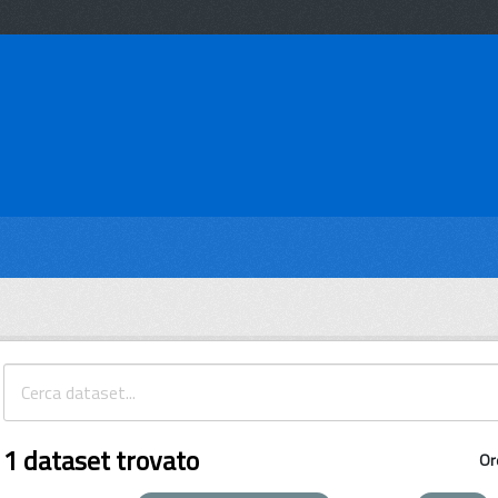
1 dataset trovato
Or