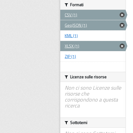
Formati
CSV (1)
GeoJSON (1)
KML (1)
XLSX (1)
ZIP (1)
Licenze sulle risorse
Non ci sono Licenze sulle
risorse che
corrispondono a questa
ricerca
Sottotemi