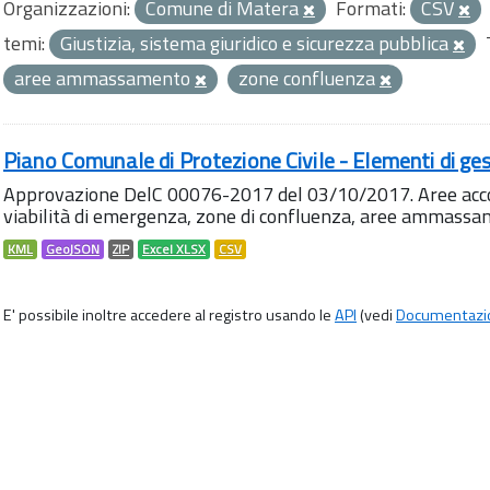
Organizzazioni:
Comune di Matera
Formati:
CSV
temi:
Giustizia, sistema giuridico e sicurezza pubblica
aree ammassamento
zone confluenza
Piano Comunale di Protezione Civile - Elementi di ges
Approvazione DelC 00076-2017 del 03/10/2017. Aree accog
viabilità di emergenza, zone di confluenza, aree ammass
KML
GeoJSON
ZIP
Excel XLSX
CSV
E' possibile inoltre accedere al registro usando le
API
(vedi
Documentazi