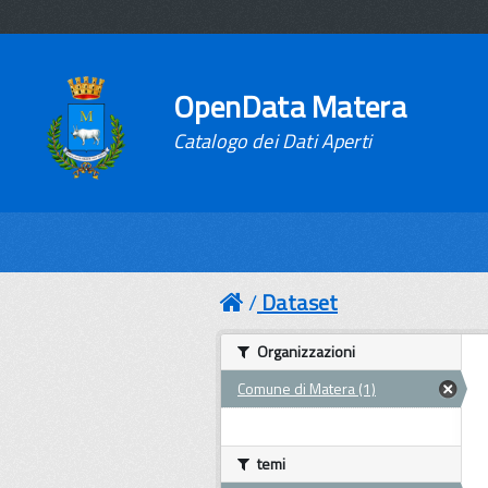
OpenData Matera
Catalogo dei Dati Aperti
Dataset
Organizzazioni
Comune di Matera (1)
temi