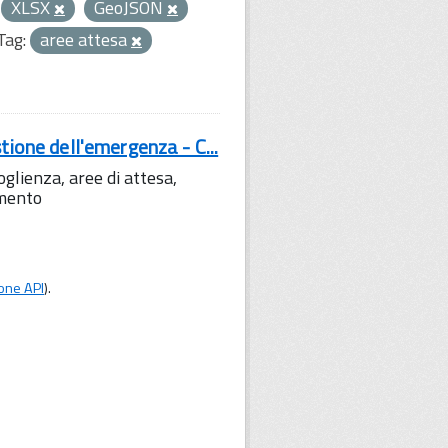
XLSX
GeoJSON
Tag:
aree attesa
tione dell'emergenza - C...
lienza, aree di attesa,
amento
one API
).