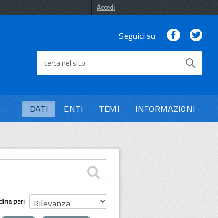
Accedi
Facebook
Twi
Seguici su
cerca nel sito
DATI
ENTI
TEMI
INFORMAZIONI
dina per