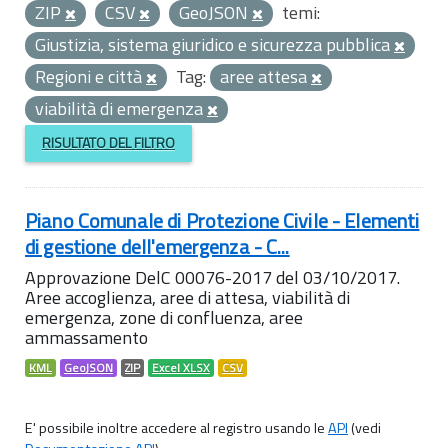
ZIP
CSV
GeoJSON
temi:
Giustizia, sistema giuridico e sicurezza pubblica
Regioni e città
Tag:
aree attesa
viabilità di emergenza
RISULTATO DEL FILTRO
Piano Comunale di Protezione Civile - Elementi
di gestione dell'emergenza - C...
Approvazione DelC 00076-2017 del 03/10/2017.
Aree accoglienza, aree di attesa, viabilità di
emergenza, zone di confluenza, aree
ammassamento
KML
GeoJSON
ZIP
Excel XLSX
CSV
E' possibile inoltre accedere al registro usando le
API
(vedi