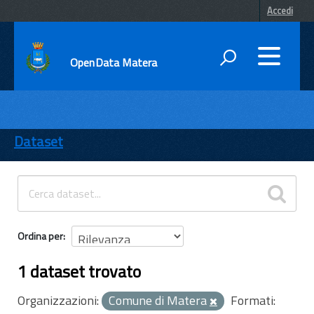
Accedi
OpenData Matera
DATI
ENTI
Dataset
TEMI
INFORMAZIONI
Ordina per
1 dataset trovato
Organizzazioni:
Comune di Matera
Formati: