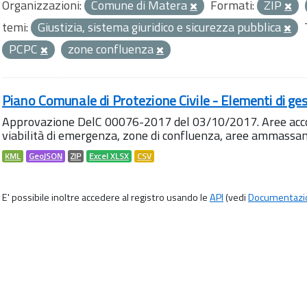
Organizzazioni:
Comune di Matera
Formati:
ZIP
temi:
Giustizia, sistema giuridico e sicurezza pubblica
PCPC
zone confluenza
Piano Comunale di Protezione Civile - Elementi di ges
Approvazione DelC 00076-2017 del 03/10/2017. Aree accog
viabilità di emergenza, zone di confluenza, aree ammass
KML
GeoJSON
ZIP
Excel XLSX
CSV
E' possibile inoltre accedere al registro usando le
API
(vedi
Documentazi