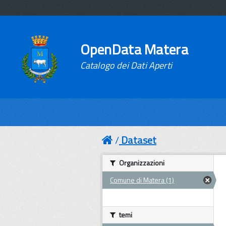
OpenData Matera
Catalogo dei Dati Aperti
Dataset
Organizzazioni
Comune di Matera (1)
temi