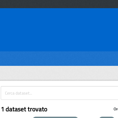
1 dataset trovato
Or