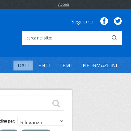
Accedi
Facebook
Twi
Seguici su
cerca nel sito
DATI
ENTI
TEMI
INFORMAZIONI
dina per