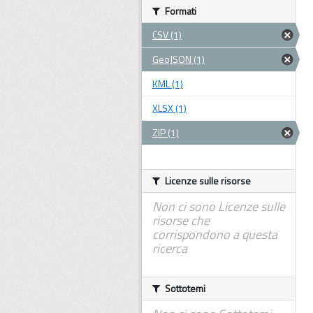
Formati
CSV (1)
GeoJSON (1)
KML (1)
XLSX (1)
ZIP (1)
Licenze sulle risorse
Non ci sono Licenze sulle
risorse che
corrispondono a questa
ricerca
Sottotemi