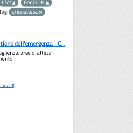
CSV
GeoJSON
Tag:
aree attesa
tione dell'emergenza - C...
lienza, aree di attesa,
amento
one API
).