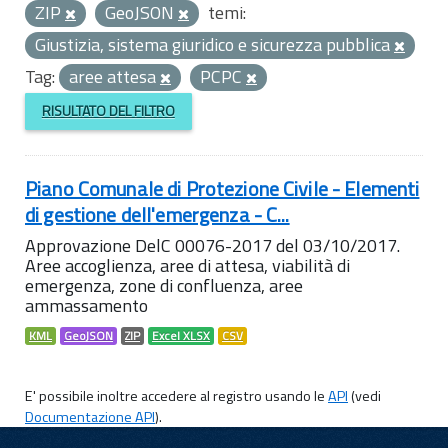
ZIP
GeoJSON
temi:
Giustizia, sistema giuridico e sicurezza pubblica
Tag:
aree attesa
PCPC
RISULTATO DEL FILTRO
Piano Comunale di Protezione Civile - Elementi
di gestione dell'emergenza - C...
Approvazione DelC 00076-2017 del 03/10/2017.
Aree accoglienza, aree di attesa, viabilità di
emergenza, zone di confluenza, aree
ammassamento
KML
GeoJSON
ZIP
Excel XLSX
CSV
E' possibile inoltre accedere al registro usando le
API
(vedi
Documentazione API
).