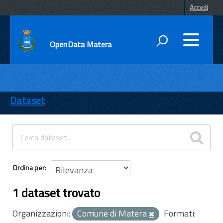
Accedi
OpenData Matera
DATI
ENTI
Dataset
TEMI
INFORMAZIONI
Ordina per
1 dataset trovato
Organizzazioni:
Comune di Matera
Formati: