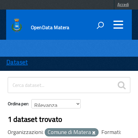
Accedi
OpenData Matera
DATI
ENTI
Dataset
TEMI
INFORMAZIONI
Ordina per
1 dataset trovato
Organizzazioni:
Comune di Matera
Formati: