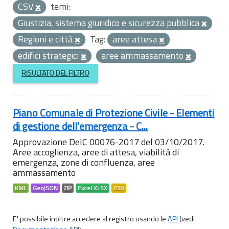
CSV
temi:
Giustizia, sistema giuridico e sicurezza pubblica
Regioni e città
Tag:
aree attesa
edifici strategici
aree ammassamento
RISULTATO DEL FILTRO
Piano Comunale di Protezione Civile - Elementi
di gestione dell'emergenza - C...
Approvazione DelC 00076-2017 del 03/10/2017.
Aree accoglienza, aree di attesa, viabilità di
emergenza, zone di confluenza, aree
ammassamento
KML
GeoJSON
ZIP
Excel XLSX
CSV
E' possibile inoltre accedere al registro usando le
API
(vedi