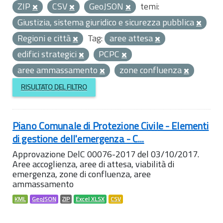
ZIP
CSV
GeoJSON
temi:
Giustizia, sistema giuridico e sicurezza pubblica
Regioni e città
Tag:
aree attesa
edifici strategici
PCPC
aree ammassamento
zone confluenza
RISULTATO DEL FILTRO
Piano Comunale di Protezione Civile - Elementi
di gestione dell'emergenza - C...
Approvazione DelC 00076-2017 del 03/10/2017.
Aree accoglienza, aree di attesa, viabilità di
emergenza, zone di confluenza, aree
ammassamento
KML
GeoJSON
ZIP
Excel XLSX
CSV