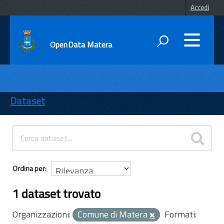
Accedi
OpenData Matera
DATI
ENTI
Dataset
TEMI
INFORMAZIONI
Ordina per
1 dataset trovato
Organizzazioni:
Comune di Matera
Formati: