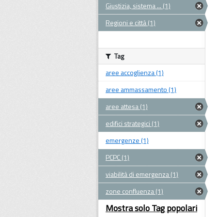
Giustizia, sistema ... (1)
Regioni e città (1)
Tag
aree accoglienza (1)
aree ammassamento (1)
aree attesa (1)
edifici strategici (1)
emergenze (1)
PCPC (1)
viabilità di emergenza (1)
zone confluenza (1)
Mostra solo Tag popolari