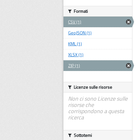
Formati
CSV (1)
GeoJSON (1)
KML (1)
XLSX (1)
ZIP (1)
Licenze sulle risorse
Non ci sono Licenze sulle
risorse che
corrispondono a questa
ricerca
Sottotemi