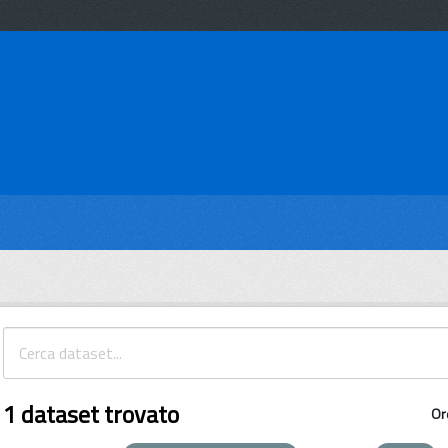
1 dataset trovato
Or