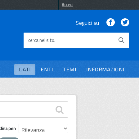
Accedi
Facebook
Twi
Seguici su
cerca nel sito
DATI
ENTI
TEMI
INFORMAZIONI
dina per