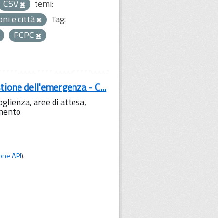
CSV
temi:
oni e città
Tag:
PCPC
tione dell'emergenza - C...
lienza, aree di attesa,
amento
one API
).