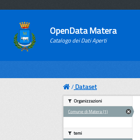
OpenData Matera
Catalogo dei Dati Aperti
Dataset
Organizzazioni
Comune di Matera (1)
temi