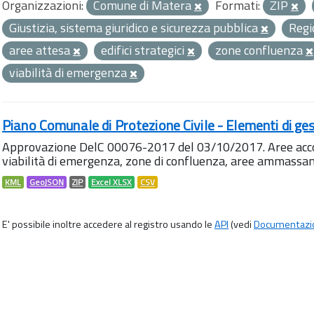
Organizzazioni:
Comune di Matera
Formati:
ZIP
Giustizia, sistema giuridico e sicurezza pubblica
Regi
aree attesa
edifici strategici
zone confluenza
viabilità di emergenza
Piano Comunale di Protezione Civile - Elementi di ges
Approvazione DelC 00076-2017 del 03/10/2017. Aree accog
viabilità di emergenza, zone di confluenza, aree ammass
KML
GeoJSON
ZIP
Excel XLSX
CSV
E' possibile inoltre accedere al registro usando le
API
(vedi
Documentazi