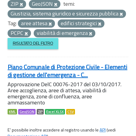
ZIP
GeoJSON
temi:
Giustizia, sistema giuridico e sicurezza pubblica
Tag:
aree attesa
edifici strategici
PCPC
viabilità di emergenza
RISULTATO DEL FILTRO
Piano Comunale di Protezione Civile - Elementi
di gestione dell'emergenza - C...
Approvazione DelC 00076-2017 del 03/10/2017.
Aree accoglienza, aree di attesa, viabilità di
emergenza, zone di confluenza, aree
ammassamento
KML
GeoJSON
ZIP
Excel XLSX
CSV
E' possibile inoltre accedere al registro usando le
API
(vedi