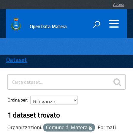
Accedi
OpenData Matera
DATI
ENTI
Dataset
TEMI
INFORMAZIONI
Ordina per
1 dataset trovato
Organizzazioni:
Comune di Matera
Formati: