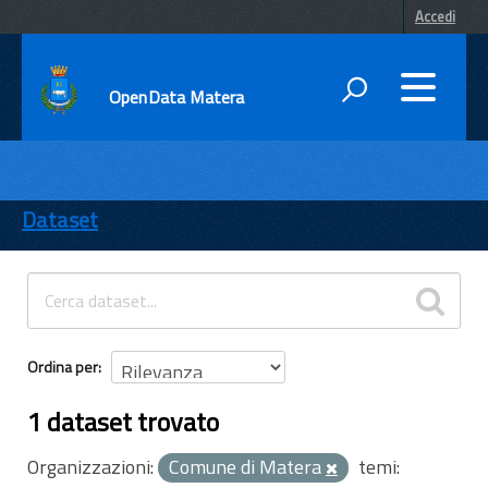
Accedi
OpenData Matera
DATI
ENTI
Dataset
TEMI
INFORMAZIONI
Ordina per
1 dataset trovato
Organizzazioni:
Comune di Matera
temi: