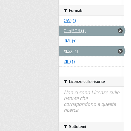
Formati
CSV (1)
GeoJSON (1)
KML (1)
XLSX (1)
ZIP (1)
Licenze sulle risorse
Non ci sono Licenze sulle
risorse che
corrispondono a questa
ricerca
Sottotemi