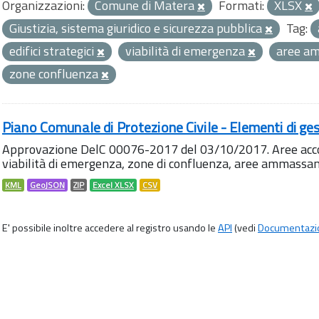
Organizzazioni:
Comune di Matera
Formati:
XLSX
Giustizia, sistema giuridico e sicurezza pubblica
Tag:
edifici strategici
viabilità di emergenza
aree a
zone confluenza
Piano Comunale di Protezione Civile - Elementi di ges
Approvazione DelC 00076-2017 del 03/10/2017. Aree accog
viabilità di emergenza, zone di confluenza, aree ammass
KML
GeoJSON
ZIP
Excel XLSX
CSV
E' possibile inoltre accedere al registro usando le
API
(vedi
Documentazi