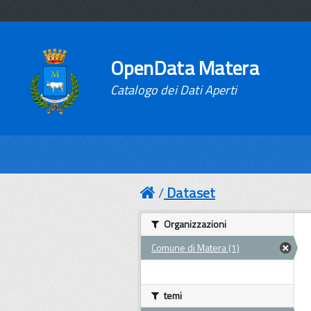
OpenData Matera
Catalogo dei Dati Aperti
Dataset
Organizzazioni
Comune di Matera (1)
temi