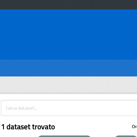
1 dataset trovato
Or