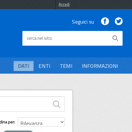
Accedi
Facebook
Twi
Seguici su
cerca nel sito
DATI
ENTI
TEMI
INFORMAZIONI
dina per