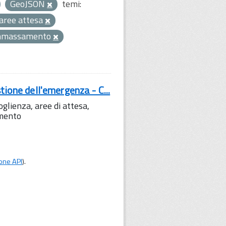
GeoJSON
temi:
aree attesa
mmassamento
tione dell'emergenza - C...
lienza, aree di attesa,
amento
one API
).