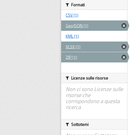
Formati
CSV (1)
GeoJSON (1)
KML (1)
XLSX (1)
ZIP (1)
Licenze sulle risorse
Non ci sono Licenze sulle
risorse che
corrispondono a questa
ricerca
Sottotemi