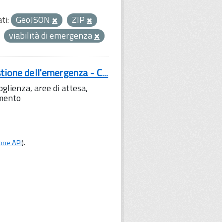
ti:
GeoJSON
ZIP
viabilità di emergenza
tione dell'emergenza - C...
lienza, aree di attesa,
amento
one API
).