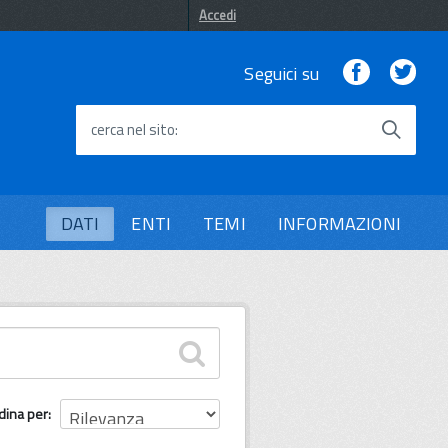
Accedi
Facebook
Twi
Seguici su
cerca nel sito
DATI
ENTI
TEMI
INFORMAZIONI
dina per