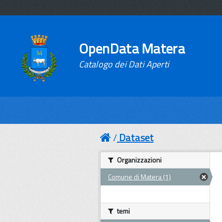
OpenData Matera
Catalogo dei Dati Aperti
Dataset
Organizzazioni
Comune di Matera (1)
temi