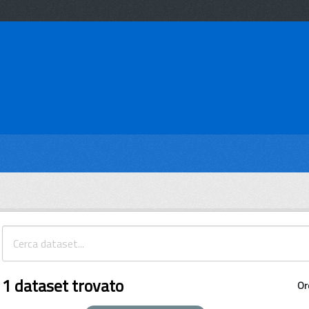
1 dataset trovato
Or