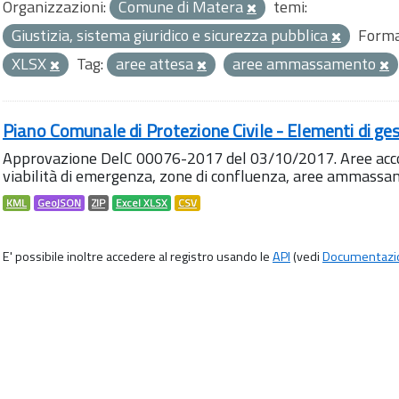
Organizzazioni:
Comune di Matera
temi:
Giustizia, sistema giuridico e sicurezza pubblica
Forma
XLSX
Tag:
aree attesa
aree ammassamento
Piano Comunale di Protezione Civile - Elementi di ges
Approvazione DelC 00076-2017 del 03/10/2017. Aree accog
viabilità di emergenza, zone di confluenza, aree ammass
KML
GeoJSON
ZIP
Excel XLSX
CSV
E' possibile inoltre accedere al registro usando le
API
(vedi
Documentazi