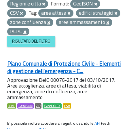
Regioni e città
Formati:
GeoJSON
CSV
Tag:
aree attesa
edifici strategici
zone confluenza
aree ammassamento
PCPC
RISULTATO DEL FILTRO
Piano Comunale di Protezione Civile - Elementi
di gestione dell'emergenza - C...
Approvazione DelC 00076-2017 del 03/10/2017.
Aree accoglienza, aree di attesa, viabilità di
emergenza, zone di confluenza, aree
ammassamento
KML
GeoJSON
ZIP
Excel XLSX
CSV
E' possibile inoltre accedere al registro usando le
API
(vedi