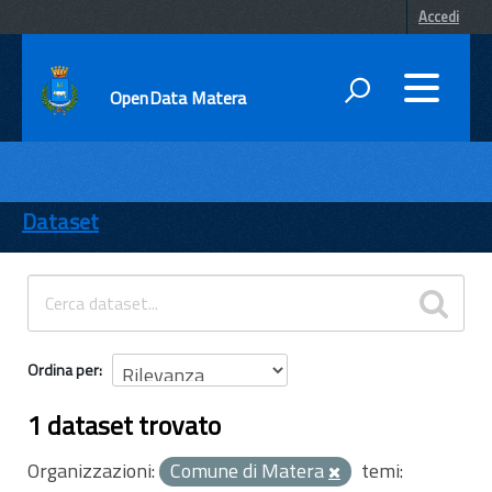
Accedi
OpenData Matera
DATI
ENTI
Dataset
TEMI
INFORMAZIONI
Ordina per
1 dataset trovato
Organizzazioni:
Comune di Matera
temi: