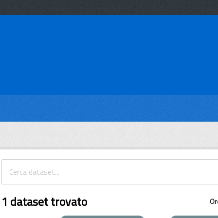
1 dataset trovato
Or