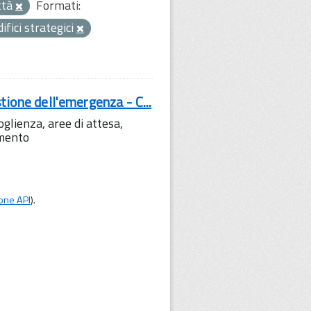
ttà
Formati:
difici strategici
tione dell'emergenza - C...
lienza, aree di attesa,
amento
one API
).