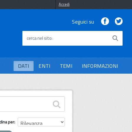
Accedi
Facebook
Twi
Seguici su
cerca nel sito
DATI
ENTI
TEMI
INFORMAZIONI
dina per