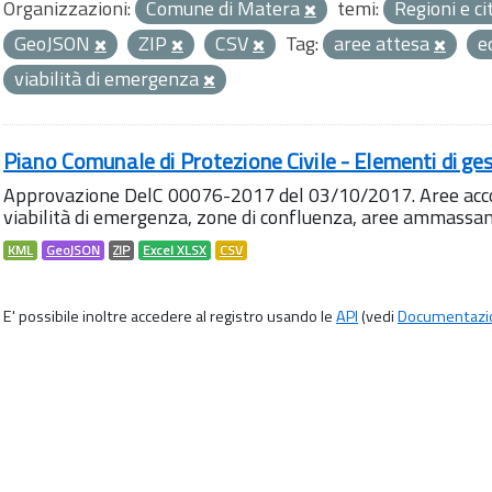
Organizzazioni:
Comune di Matera
temi:
Regioni e ci
GeoJSON
ZIP
CSV
Tag:
aree attesa
e
viabilità di emergenza
Piano Comunale di Protezione Civile - Elementi di ges
Approvazione DelC 00076-2017 del 03/10/2017. Aree accog
viabilità di emergenza, zone di confluenza, aree ammass
KML
GeoJSON
ZIP
Excel XLSX
CSV
E' possibile inoltre accedere al registro usando le
API
(vedi
Documentazi