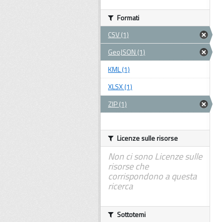
Formati
CSV (1)
GeoJSON (1)
KML (1)
XLSX (1)
ZIP (1)
Licenze sulle risorse
Non ci sono Licenze sulle
risorse che
corrispondono a questa
ricerca
Sottotemi