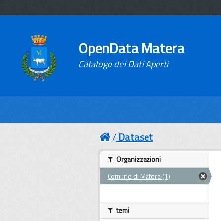
OpenData Matera
Catalogo dei Dati Aperti
Dataset
Organizzazioni
Comune di Matera (1)
temi