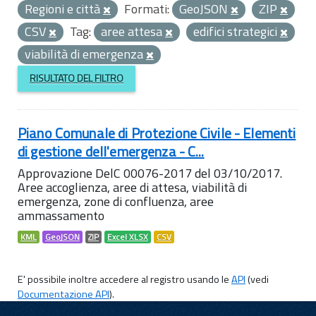
Regioni e città
Formati:
GeoJSON
ZIP
CSV
Tag:
aree attesa
edifici strategici
viabilità di emergenza
RISULTATO DEL FILTRO
Piano Comunale di Protezione Civile - Elementi
di gestione dell'emergenza - C...
Approvazione DelC 00076-2017 del 03/10/2017.
Aree accoglienza, aree di attesa, viabilità di
emergenza, zone di confluenza, aree
ammassamento
KML
GeoJSON
ZIP
Excel XLSX
CSV
E' possibile inoltre accedere al registro usando le
API
(vedi
Documentazione API
).