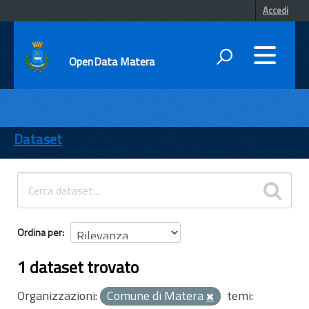
Accedi
OpenData Matera
DATI
ENTI
Dataset
TEMI
INFORMAZIONI
Ordina per
1 dataset trovato
Organizzazioni:
Comune di Matera
temi: