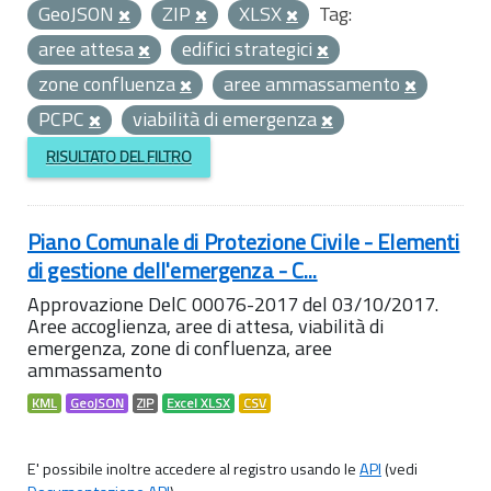
GeoJSON
ZIP
XLSX
Tag:
aree attesa
edifici strategici
zone confluenza
aree ammassamento
PCPC
viabilità di emergenza
RISULTATO DEL FILTRO
Piano Comunale di Protezione Civile - Elementi
di gestione dell'emergenza - C...
Approvazione DelC 00076-2017 del 03/10/2017.
Aree accoglienza, aree di attesa, viabilità di
emergenza, zone di confluenza, aree
ammassamento
KML
GeoJSON
ZIP
Excel XLSX
CSV
E' possibile inoltre accedere al registro usando le
API
(vedi