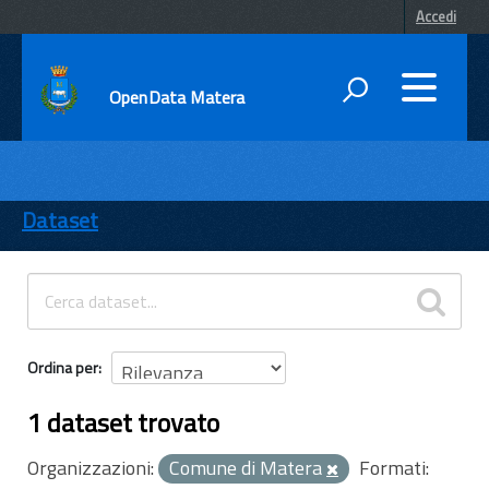
Accedi
OpenData Matera
DATI
ENTI
Dataset
TEMI
INFORMAZIONI
Ordina per
1 dataset trovato
Organizzazioni:
Comune di Matera
Formati: