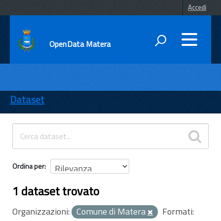
Accedi
OpenData Matera
DATI
ENTI
Dataset
TEMI
INFORMAZIONI
Ordina per
1 dataset trovato
Organizzazioni:
Comune di Matera
Formati: