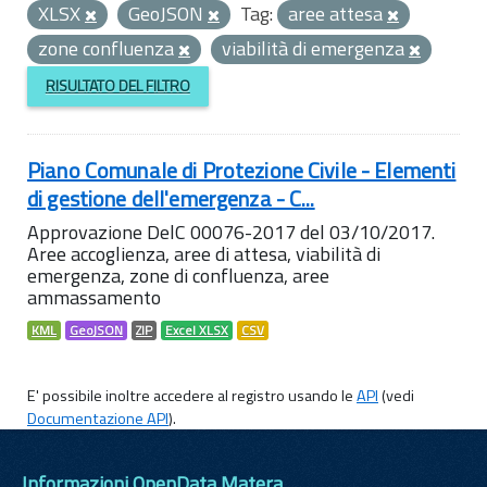
XLSX
GeoJSON
Tag:
aree attesa
zone confluenza
viabilità di emergenza
RISULTATO DEL FILTRO
Piano Comunale di Protezione Civile - Elementi
di gestione dell'emergenza - C...
Approvazione DelC 00076-2017 del 03/10/2017.
Aree accoglienza, aree di attesa, viabilità di
emergenza, zone di confluenza, aree
ammassamento
KML
GeoJSON
ZIP
Excel XLSX
CSV
E' possibile inoltre accedere al registro usando le
API
(vedi
Documentazione API
).
Informazioni OpenData Matera